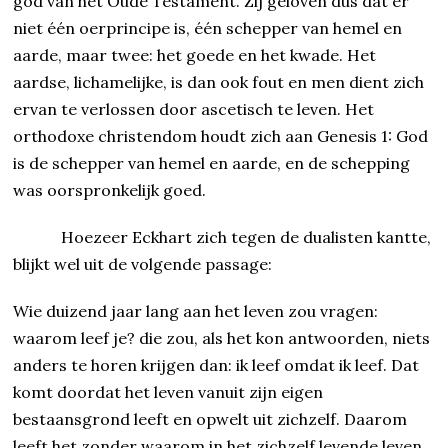
god van het Oude Testament. Zij geloven dus dat er
niet één oerprincipe is, één schepper van hemel en
aarde, maar twee: het goede en het kwade. Het
aardse, lichamelijke, is dan ook fout en men dient zich
ervan te verlossen door ascetisch te leven. Het
orthodoxe christendom houdt zich aan Genesis 1: God
is de schepper van hemel en aarde, en de schepping
was oorspronkelijk goed.
Hoezeer Eckhart zich tegen de dualisten kantte,
blijkt wel uit de volgende passage:
Wie duizend jaar lang aan het leven zou vragen:
waarom leef je? die zou, als het kon ant­woor­den, niets
anders te horen krijgen dan: ik leef omdat ik leef. Dat
komt doordat het leven vanuit zijn eigen
bestaansgrond leeft en opwelt uit zich­zelf. Daar­om
leeft het zonder waarom in het zichzelf levende leven.