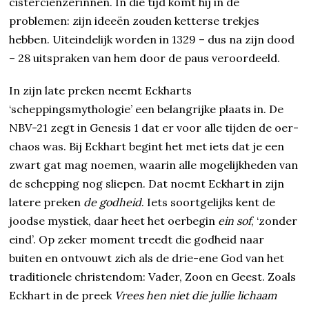
cisterciënzerinnen. In die tijd komt hij in de
problemen: zijn ideeën zouden ketterse trekjes
hebben. Uiteindelijk worden in 1329 – dus na zijn dood
– 28 uitspraken van hem door de paus veroordeeld.
In zijn late preken neemt Eckharts
‘scheppingsmythologie’ een belangrijke plaats in. De
NBV-21 zegt in Genesis 1 dat er voor alle tijden de oer-
chaos was. Bij Eckhart begint het met iets dat je een
zwart gat mag noemen, waarin alle mogelijkheden van
de schepping nog sliepen. Dat noemt Eckhart in zijn
latere preken
de godheid
. Iets soortgelijks kent de
joodse mystiek, daar heet het oerbegin
ein sof
, ‘zonder
eind’. Op zeker moment treedt die godheid naar
buiten en ontvouwt zich als de drie-ene God van het
traditionele christendom: Vader, Zoon en Geest. Zoals
Eckhart in de preek
Vrees hen niet die jullie lichaam