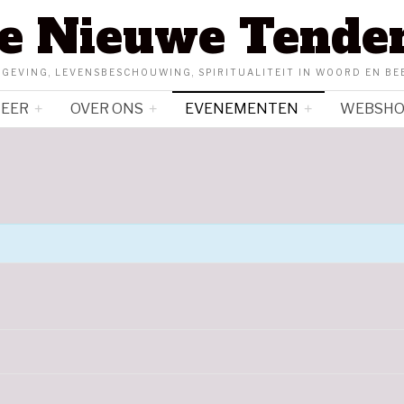
e Nieuwe Tende
NGEVING, LEVENSBESCHOUWING, SPIRITUALITEIT IN WOORD EN BE
MEER
OVER ONS
EVENEMENTEN
WEBSH