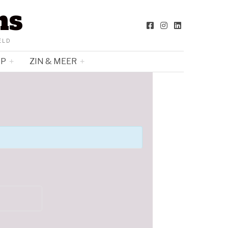
ns
ELD
OP
ZIN & MEER