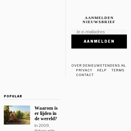
AANMELDEN
NIEUWSBRIEF
OVER DENIEUWETENDENS.NL
PRIVACY
HELP
TERMS
CONTACT
POPULAR
Waarom is
er lijden in
de wereld?
In 2009,
tijdens mijn