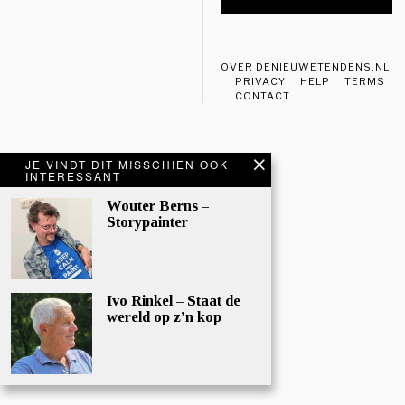
OVER DENIEUWETENDENS.NL
PRIVACY
HELP
TERMS
CONTACT
POPULAR
JE VINDT DIT MISSCHIEN OOK
INTERESSANT
Waarom is
Wouter Berns –
er lijden in
Storypainter
de wereld?
In 2009,
tijdens mijn
carrière als
Ivo Rinkel – Staat de
internationa
wereld op z’n kop
al
accountman
ager in de